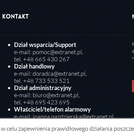
Kontakt
Dział wsparcia/Support
F
e-mail:
pomoc@extranet.pl
,
d
w
tel. +48 665 430 267
Dział handlowy
e-mail:
doradca@extranet.pl
,
tel. +48 733 533 521
Dział administracyjny
e-mail:
biuro@extranet.pl
,
tel. +48 695 423 695
Właściciel/telefon alarmowy
e-mail:
joanna.pazdzierska@extranet.pl
,
tel. +48 605 631 265
s) w celu zapewnienia prawidłowego działania poszczeg