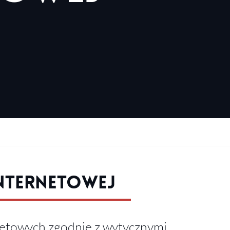
nternetowej
netowych zgodnie z wytycznymi