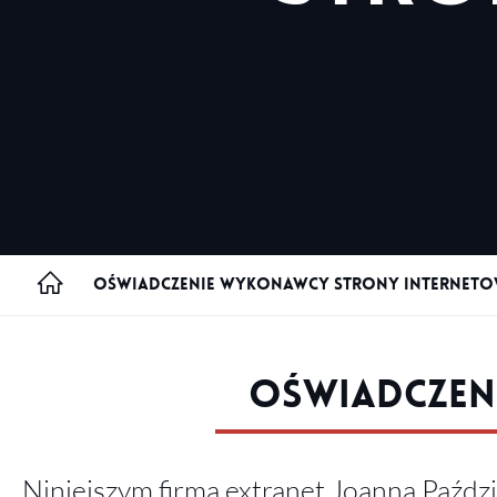
Nawigacja
Oświadczenie wykonawcy strony interneto
Strona główna
Treść strony
Oświadczen
Niniejszym firma extranet Joanna Paźdz