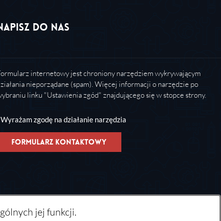
Napisz do nas
ormularz internetowy jest chroniony narzędziem wykrywającym
ziałania nieporządane (spam). Więcej informacji o narzędzie po
ybraniu linku "Ustawienia zgód" znajdującego się w stopce strony.
Wyrażam zgodę na działanie narzędzia
Formularz kontaktowy
ólnych jej funkcji.