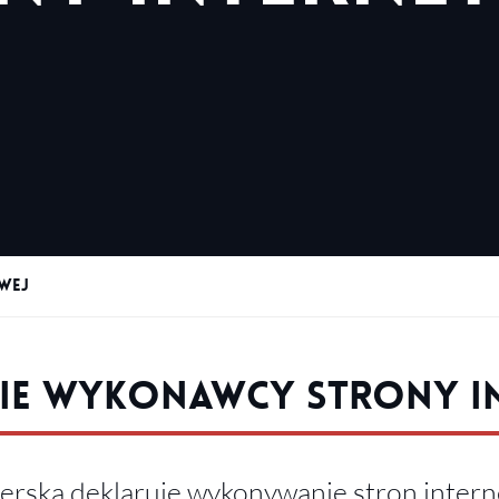
wej
ie wykonawcy strony i
ierska deklaruje wykonywanie stron inter