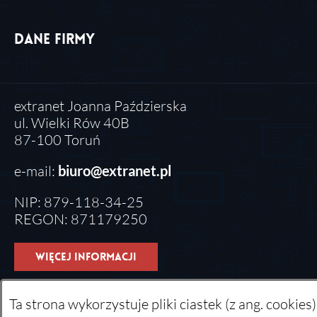
Dane firmy
extranet Joanna Paździerska
ul. Wielki Rów 40B
87-100 Toruń
e-mail:
biuro@extranet.pl
NIP: 879-118-34-25
REGON: 871179250
Więcej informacji
Ta strona wykorzystuje pliki ciastek (z ang. cookie