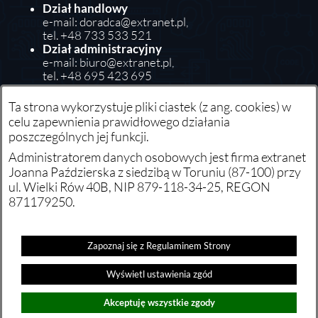
Dział handlowy
e-mail:
doradca@extranet.pl
,
tel. +48 733 533 521
Dział administracyjny
e-mail:
biuro@extranet.pl
,
tel. +48 695 423 695
Właściciel/telefon alarmowy
e-mail:
joanna.pazdzierska@extranet.pl
,
Ta strona wykorzystuje pliki ciastek (z ang. cookies) w
tel. +48 605 631 265
celu zapewnienia prawidłowego działania
poszczególnych jej funkcji.
Godziny pracy: poniedziałek-piątek w godz. 8:00-16:00
Administratorem danych osobowych jest firma extranet
Joanna Paździerska z siedzibą w Toruniu (87-100) przy
Kariera
ul. Wielki Rów 40B, NIP 879-118-34-25, REGON
871179250.
Napisz do nas
Formularz internetowy jest chroniony narzędziem
Zapoznaj się z Regulaminem Strony
wykrywającym działania nieporządane (spam). Więcej
Wyświetl ustawienia zgód
informacji o narzędzie po wybraniu linku "Ustawienia
zgód" znajdującego się w stopce strony.
Akceptuję wszystkie zgody