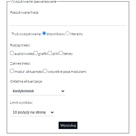
Wyszukiwanie zaawansowane
Poszukiwana fraza
:
Tryb wyszukiwania:
słownikowy
literalny
Rodzaj treści:
audio/wideo
grafiki
pliki
teksty
Zakres treści:
moduł: aktualności
wszystkie poza modułami
Ostatnia aktualizacja
:
Limit wyników
:
Wyszukaj