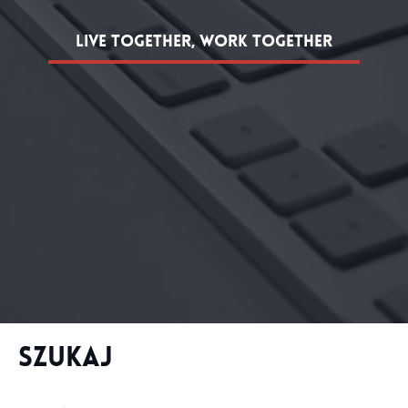
live together, work together
Treść strony
Szukaj