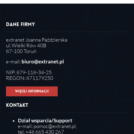
Dane firmy
extranet Joanna Paździerska
ul. Wielki Rów 40B
87-100 Toruń
e-mail:
biuro@extranet.pl
NIP: 879-118-34-25
REGON: 871179250
Więcej informacji
Kontakt
Dział wsparcia/Support
e-mail:
pomoc@extranet.pl
,
tel. +48 665 430 267